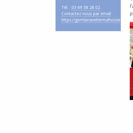
l
Tél. :
03 69 58 28 02
p
Contactez-nous par email
https://gemlanavettemulhouse.wixsi