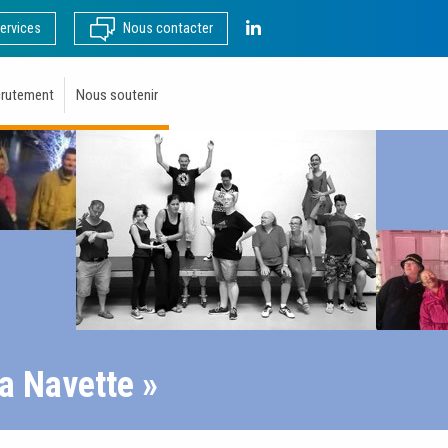
LinkedIn
ervices
Nous contacter
rutement
Nous soutenir
a Navette »