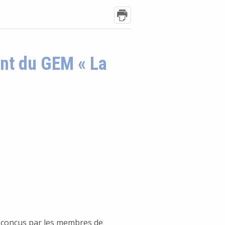
ent du GEM « La
,
s conçus par les membres de