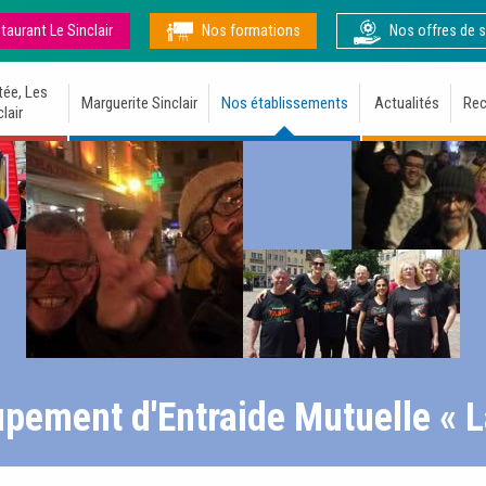
taurant Le Sinclair
Nos formations
Nos offres de s
tée, Les
Marguerite Sinclair
Nos établissements
Actualités
Rec
lair
pement d'Entraide Mutuelle « L