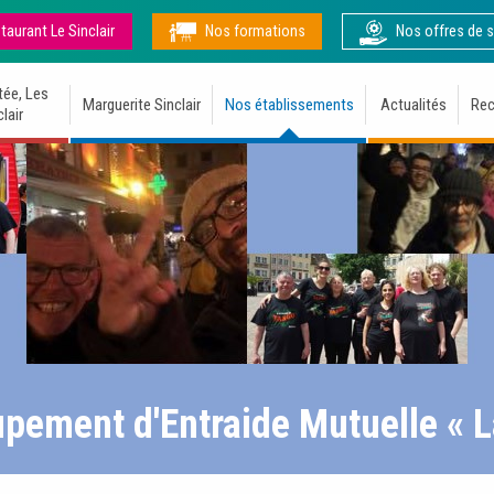
taurant Le Sinclair
Nos formations
Nos offres de s
tée, Les
Marguerite Sinclair
Nos établissements
Actualités
Rec
lair
pement d'Entraide Mutuelle « L