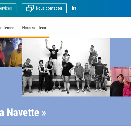
LinkedIn
ervices
Nous contacter
rutement
Nous soutenir
a Navette »