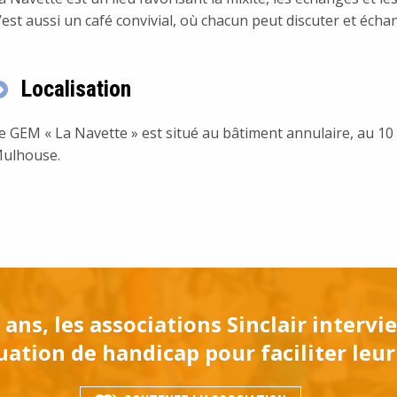
’est aussi un café convivial, où chacun peut discuter et éc
te.com/mulhouse
Localisation
e GEM « La Navette » est situé au bâtiment annulaire, au 1
ulhouse.
 ans, les associations Sinclair interv
ation de handicap pour faciliter leur