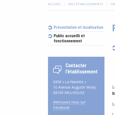
ACCUEIL
NOS ÉTABLISSEMENTS
GR
Présentation et localisation
Public accueilli et
fonctionnement
Contacter
l'établissement
GEM « La Navette »
L
10 Avenue Auguste Wicky
68100 MULHOUSE
M
Retrouvez nous sur
L
Facebook
L