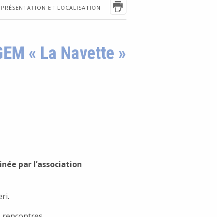
PRÉSENTATION ET LOCALISATION
 GEM « La Navette »
inée par l’association
ul Paltrinieri.
s rencontres.