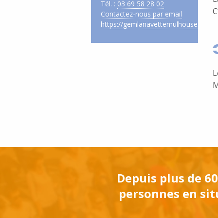
Tél. :
03 69 58 28 02
C
Contactez-nous par email
https://gemlanavettemulhouse.wixsi
L
M
Depuis plus de 60
personnes en situ