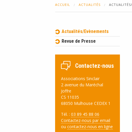
ACCUEIL
ACTUALITÉS
ACTUALITÉS
Actualités/Evènements
Revue de Presse
Contactez-nous
Associations Sinclair
2 avenue du Maréchal
Joffre
CS 11035
68050 Mulhouse CEDEX 1
Tél. :
03 89 45 88 06
Contactez-nous par email
ou
contactez-nous en ligne