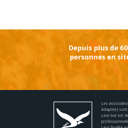
Depuis plus de 60
personnes en situ
Les association
Adaptée) sont 
Leur but est de
professionnell
Leur finalité 