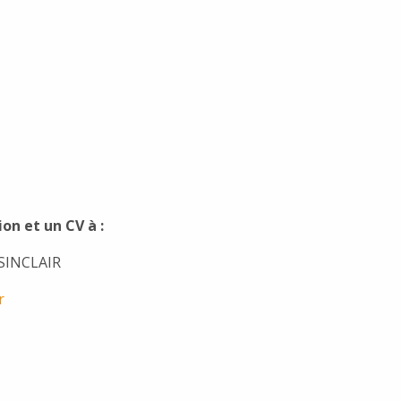
on et un CV à :
 SINCLAIR
r