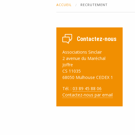
ACCUEIL
RECRUTEMENT
Contactez-nous
Associations Sinclair
2 avenue du Maréchal
Joffre
CS 11035
68050 Mulhouse CEDEX 1
Tél. :
03 89 45 88 06
Contactez-nous par email