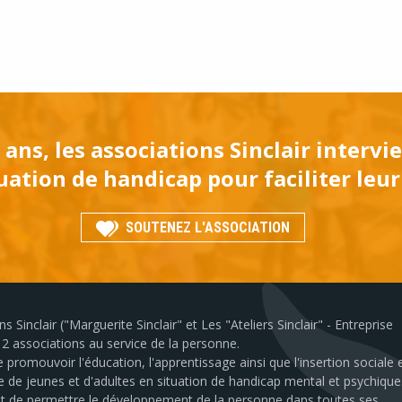
 ans, les associations Sinclair interv
ation de handicap pour faciliter leur
SOUTENEZ L'ASSOCIATION
s Sinclair ("Marguerite Sinclair" et Les "Ateliers Sinclair" - Entreprise
2 associations au service de la personne.
 promouvoir l'éducation, l'apprentissage ainsi que l'insertion sociale 
e de jeunes et d'adultes en situation de handicap mental et psychique
est de permettre le développement de la personne dans toutes ses